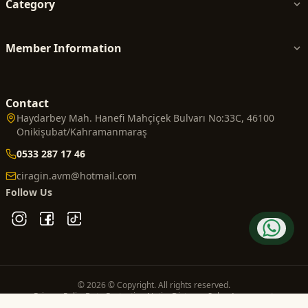
Category
Member Information
Contact
Haydarbey Mah. Hanefi Mahçiçek Bulvarı No:33C, 46100
Onikişubat/Kahramanmaraş
0533 287 17 46
ciragin.avm@hotmail.com
Follow Us
© 2026 © Copyright. All rights reserved.
Privacy Policy
Data Protection Notice
Distance Sales Agreement