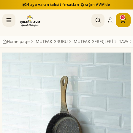
24 aya varan taksit fırsatları Çırağın AVM'de
0
Home page
MUTFAK GRUBU
MUTFAK GEREÇLERİ
TAVA