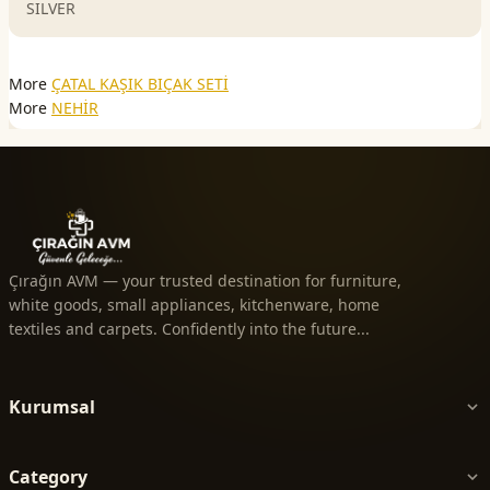
SILVER
More
ÇATAL KAŞIK BIÇAK SETİ
More
NEHİR
Çırağın AVM — your trusted destination for furniture,
white goods, small appliances, kitchenware, home
textiles and carpets. Confidently into the future...
Kurumsal
Category