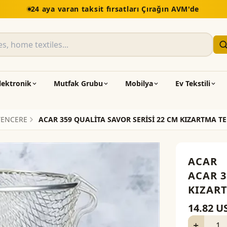
lektronik
Mutfak Grubu
Mobilya
Ev Tekstili
TENCERE
ACAR 359 QUALİTA SAVOR SERİSİ 22 CM KIZARTMA T
ACAR
ACAR 3
KIZAR
14.82
U