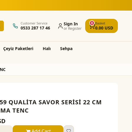
5.000 TL üzeri alışverişlerde ücretsiz k
0
Customer Service
Sign In
Basket
0533 287 17 46
0.00
USD
or Register
Çeyi̇z Paketleri̇
Halı
Sehpa
ENC
59 QUALİTA SAVOR SERİSİ 22 CM
TMA TENC
SD
Add Cart