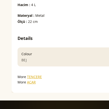
Hacim :
4 L
Materyal :
Metal
Ölçü :
22 cm
Details
Colour
BEJ
More
TENCERE
More
ACAR