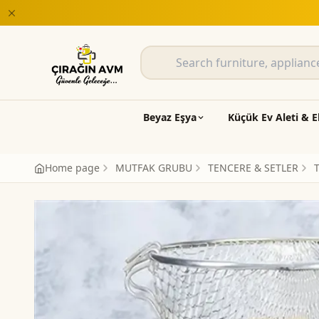
satları Çırağın AVM'de
Beyaz Eşya
Küçük Ev Aleti & E
Home page
MUTFAK GRUBU
TENCERE & SETLER