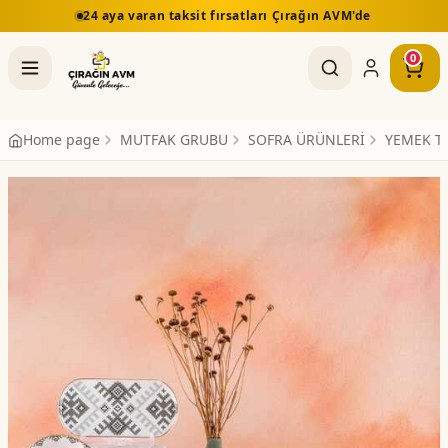
ırsatları Çırağın AVM'de
5.000 TL üzeri alışverişlerd
0
Home page
MUTFAK GRUBU
SOFRA ÜRÜNLERİ
YEMEK T