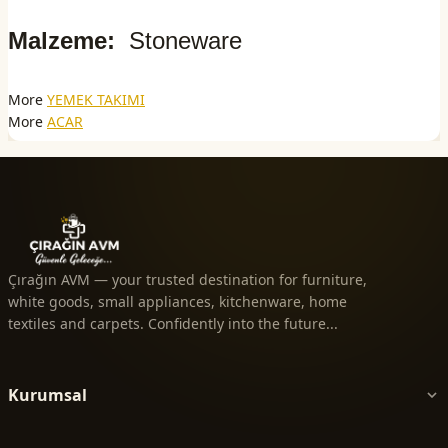
Malzeme:
Stoneware
More
YEMEK TAKIMI
More
ACAR
Çırağın AVM — your trusted destination for furniture,
white goods, small appliances, kitchenware, home
textiles and carpets. Confidently into the future...
Kurumsal