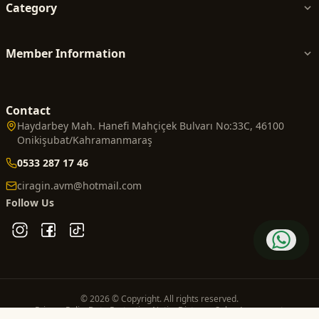
Category
Member Information
Contact
Haydarbey Mah. Hanefi Mahçiçek Bulvarı No:33C, 46100
Onikişubat/Kahramanmaraş
0533 287 17 46
ciragin.avm@hotmail.com
Follow Us
© 2026 © Copyright. All rights reserved.
Privacy Policy
Data Protection Notice
Distance Sales Agreement