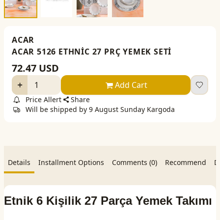
ACAR
ACAR 5126 ETHNİC 27 PRÇ YEMEK SETİ
72.47
USD
Add Cart
Price Allert
Share
Will be shipped by 9 August Sunday Kargoda
Details
Installment Options
Comments (0)
Recommend
D
Etnik 6 Kişilik 27 Parça Yemek Takımı