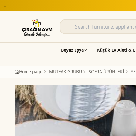
rı Çırağın AVM'de
Beyaz Eşya
Küçük Ev Aleti & E
Home page
MUTFAK GRUBU
SOFRA ÜRÜNLERİ
YE