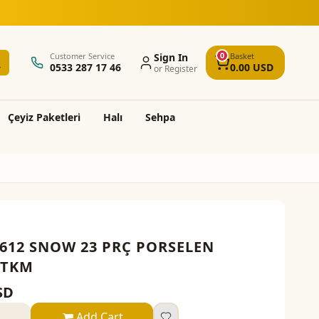
5.000 TL üzeri alışverişlerde ücretsiz kargo 
0
Customer Service
Sign In
Basket
0533 287 17 46
0.00
USD
or Register
Çeyi̇z Paketleri̇
Halı
Sehpa
612 SNOW 23 PRÇ PORSELEN
 TKM
SD
Add Cart