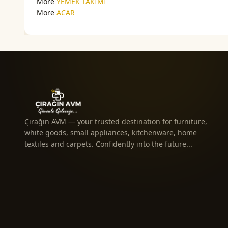
More
YEMEK TAKIMI
More
ACAR
Çırağın AVM — your trusted destination for furniture,
white goods, small appliances, kitchenware, home
textiles and carpets. Confidently into the future...