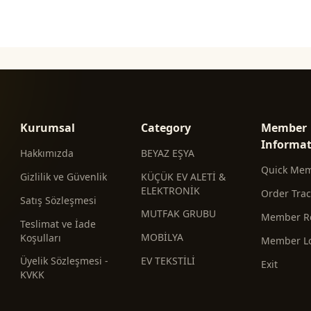
Kurumsal
Category
Member
Informa
Hakkımızda
BEYAZ EŞYA
Quick Me
Gizlilik ve Güvenlik
KÜÇÜK EV ALETİ &
ELEKTRONİK
Order Tra
Satış Sözleşmesi
MUTFAK GRUBU
Member Re
Teslimat ve İade
MOBİLYA
Koşulları
Member L
Üyelik Sözleşmesi -
EV TEKSTİLİ
Exit
KVKK