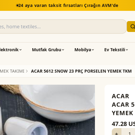
lektronik
Mutfak Grubu
Mobilya
Ev Tekstili
MEK TAKIMI
ACAR 5612 SNOW 23 PRÇ PORSELEN YEMEK TKM
ACAR
ACAR 5
YEMEK
47.28
U