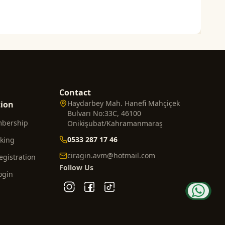
Contact
Haydarbey Mah. Hanefi Mahçiçek
tion
Bulvarı No:33C, 46100
mbership
Onikişubat/Kahramanmaraş
0533 287 17 46
cking
ciragin.avm@hotmail.com
gistration
Follow Us
ogin