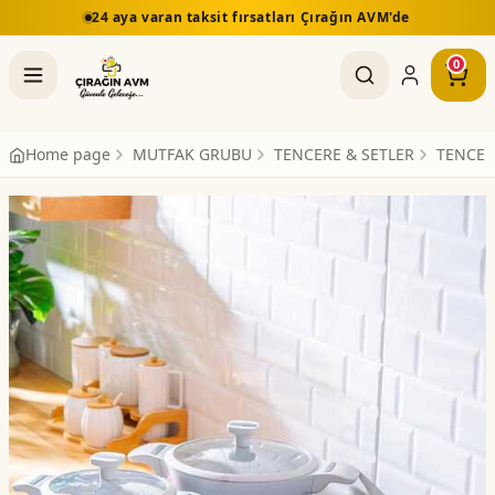
arı Çırağın AVM'de
5.000 TL üzeri alışverişlerde ücre
0
Home page
MUTFAK GRUBU
TENCERE & SETLER
TENCER