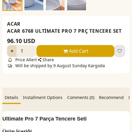
ACAR
ACAR 6768 ULTİMATE PRO 7 PRÇ TENCERE SET
96.10
USD
Add Cart
Price Allert
Share
Will be shipped by 9 August Sunday Kargoda
Details
Installment Options
Comments (0)
Recommend
D
Ultimate Pro 7 Parça Tencere Seti
Ürün İçeriği