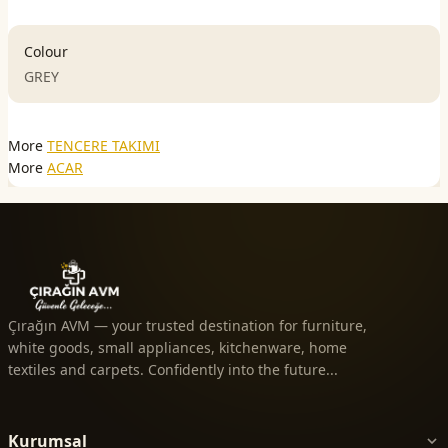
Colour
GREY
More
TENCERE TAKIMI
More
ACAR
Çırağın AVM — your trusted destination for furniture,
white goods, small appliances, kitchenware, home
textiles and carpets. Confidently into the future...
Kurumsal