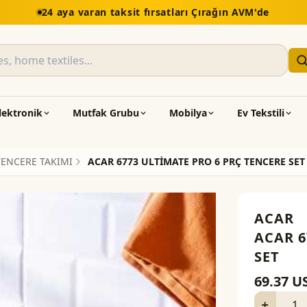
5.000 TL üzeri alışverişlerde ü
lektronik
Mutfak Grubu
Mobilya
Ev Tekstili
TENCERE TAKIMI
ACAR 6773 ULTİMATE PRO 6 PRÇ TENCERE SET
ACAR
ACAR 6
SET
69.37
U