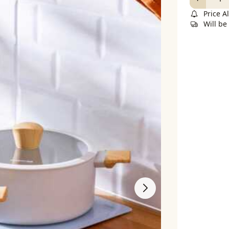
Price Al
Will b