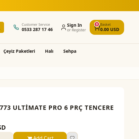
cretsiz kargo ve montaj
0
Customer Service
Sign In
Basket
0533 287 17 46
0.00
USD
or Register
Çeyi̇z Paketleri̇
Halı
Sehpa
773 ULTİMATE PRO 6 PRÇ TENCERE
SD
Add Cart