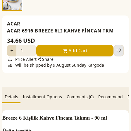
ACAR
ACAR 6916 BREEZE 6LI KAHVE FİNCAN TKM
34.66
USD
Add Cart
Price Allert
Share
Will be shipped by 9 August Sunday Kargoda
Details
Installment Options
Comments (0)
Recommend
D
Breeze 6 Kişilik Kahve Fincanı Takımı - 90 ml
Ürün içeriği;