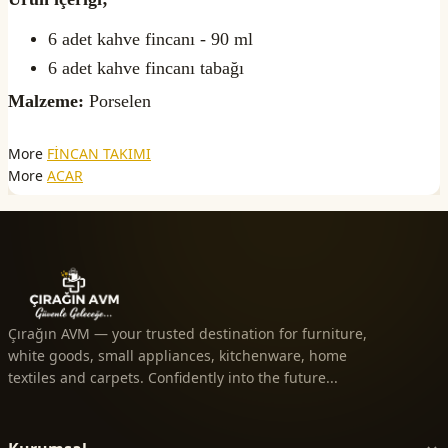
6 adet kahve fincanı - 90 ml
6 adet kahve fincanı tabağı
Malzeme:
Porselen
More
FİNCAN TAKIMI
More
ACAR
Çırağın AVM — your trusted destination for furniture,
white goods, small appliances, kitchenware, home
textiles and carpets. Confidently into the future...