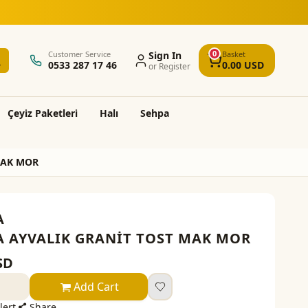
5.000 TL üzeri alışverişlerde ücretsiz k
0
Customer Service
Sign In
Basket
0533 287 17 46
0.00
USD
or Register
Çeyi̇z Paketleri̇
Halı
Sehpa
MAK MOR
A
A AYVALIK GRANİT TOST MAK MOR
SD
Add Cart
lert
Share