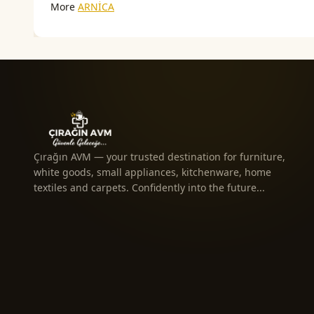
More
ARNİCA
Çırağın AVM — your trusted destination for furniture,
white goods, small appliances, kitchenware, home
textiles and carpets. Confidently into the future...