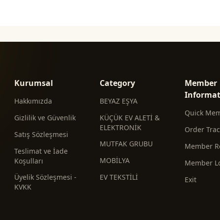
Kurumsal
Category
Member
Informa
Hakkımızda
BEYAZ EŞYA
Quick Me
Gizlilik ve Güvenlik
KÜÇÜK EV ALETİ &
ELEKTRONİK
Order Tra
Satış Sözleşmesi
MUTFAK GRUBU
Member Re
Teslimat ve İade
MOBİLYA
Koşulları
Member L
Üyelik Sözleşmesi -
EV TEKSTİLİ
Exit
KVKK