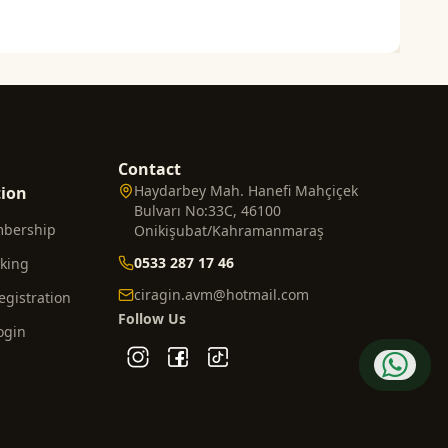
Contact
Haydarbey Mah. Hanefi Mahçiçek
tion
Bulvarı No:33C, 46100
mbership
Onikişubat/Kahramanmaraş
0533 287 17 46
cking
ciragin.avm@hotmail.com
gistration
Follow Us
ogin