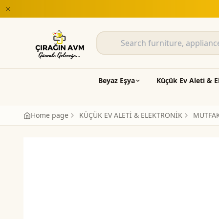
satları Çırağın AVM'de
Beyaz Eşya
Küçük Ev Aleti & E
Home page
KÜÇÜK EV ALETİ & ELEKTRONİK
MUTFAK