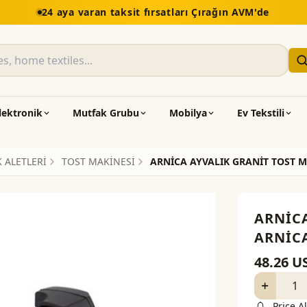
lektronik
Mutfak Grubu
Mobilya
Ev Tekstili
 ALETLERİ
TOST MAKİNESİ
ARNİCA AYVALIK GRANİT TOST 
ARNİC
ARNİC
48.26
U
Price Al