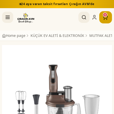
24 aya varan taksit fırsatları Çırağın AVM'de
0
Home page
KÜÇÜK EV ALETİ & ELEKTRONİK
MUTFAK ALETL