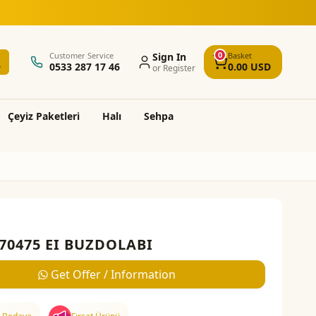
0
Customer Service
Sign In
Basket
0533 287 17 46
0.00
USD
or Register
Çeyi̇z Paketleri̇
Halı
Sehpa
70475 EI BUZDOLABI
Get Offer / Information