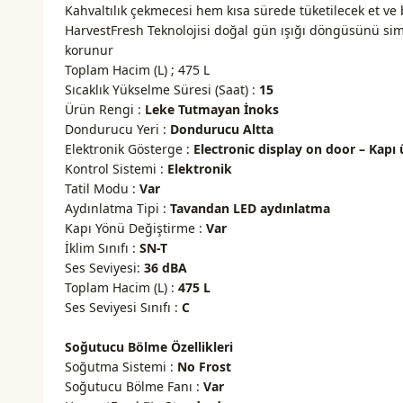
Kahvaltılık çekmecesi hem kısa sürede tüketilecek et ve 
HarvestFresh Teknolojisi doğal gün ışığı döngüsünü si
korunur
Toplam Hacim (L) ; 475 L
Sıcaklık Yükselme Süresi (Saat) :
15
Ürün Rengi :
Leke Tutmayan İnoks
Dondurucu Yeri :
Dondurucu Altta
Elektronik Gösterge :
Electronic display on door – Kapı 
Kontrol Sistemi :
Elektronik
Tatil Modu :
Var
Aydınlatma Tipi :
Tavandan LED aydınlatma
Kapı Yönü Değiştirme :
Var
İklim Sınıfı :
SN-T
Ses Seviyesi:
36 dBA
Toplam Hacim (L) :
475 L
Ses Seviyesi Sınıfı :
C
Soğutucu Bölme Özellikleri
Soğutma Sistemi :
No Frost
Soğutucu Bölme Fanı :
Var