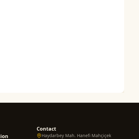
Contact
Haydarbey Mah. Hanefi Mahçiçek
tion