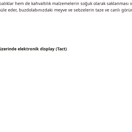
balıklar hem de kahvaltılık malzemelerin soğuk olarak saklanması içi
müle eder, buzdolabınızdaki meyve ve sebzelerin taze ve canlı gör
üzerinde elektronik display (Tact)