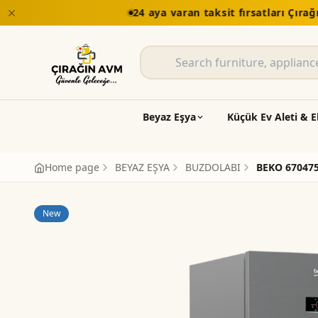
Beyaz Eşya
Küçük Ev Aleti & E
Home page
BEYAZ EŞYA
BUZDOLABI
BEKO 67047
New