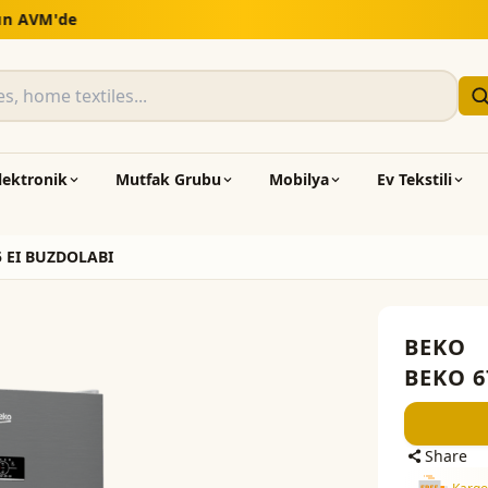
5.000 TL üzeri alışverişlerde ücretsiz kargo ve montaj
lektronik
Mutfak Grubu
Mobilya
Ev Tekstili
5 EI BUZDOLABI
BEKO
BEKO 6
Share