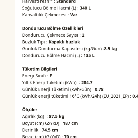
HarvestFresh™ :
Standard
Soğutucu Bölme Hacmi (L) :
340 L
Kahvaltılık Çekmecesi :
Var
Dondurucu Bölme Özellikleri
Dondurucu Çekmece Sayısı :
2
Buzluk Tipi :
Kapaklı buzluk
Günlük Dondurma Kapasitesi (kg/Gün) :
8.5 kg
Dondurucu Bölme Hacmi (L) :
135 L
Tüketim Bilgileri
Enerji Sınıfı :
E
Yıllık Enerji Tüketimi (kWh) :
284.7
Günlük Enerji Tüketimi (kwh/Gün) :
0.78
Günlük enerji tüketimi 16°C (kWh/24h) (EU_2021_EP) :
0.
Ölçüler
Ağırlık (kg) :
87.5 kg
Boyut (cm) GxYxD) :
187 cm
Derinlik :
74.5 cm
Boyut (cm) (GxYxD) :
70 cm