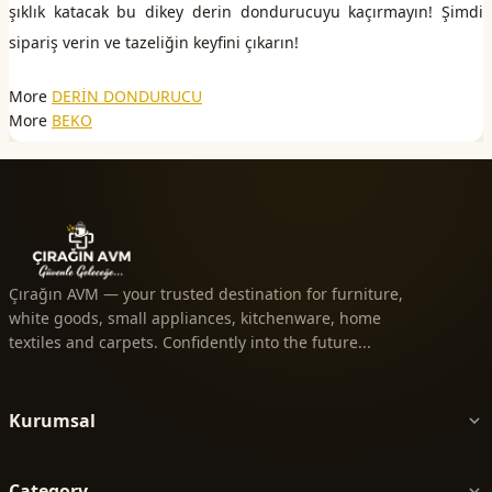
şıklık katacak bu dikey derin dondurucuyu kaçırmayın! Şimdi
sipariş verin ve tazeliğin keyfini çıkarın!
More
DERİN DONDURUCU
More
BEKO
Çırağın AVM — your trusted destination for furniture,
white goods, small appliances, kitchenware, home
textiles and carpets. Confidently into the future...
Kurumsal
Category