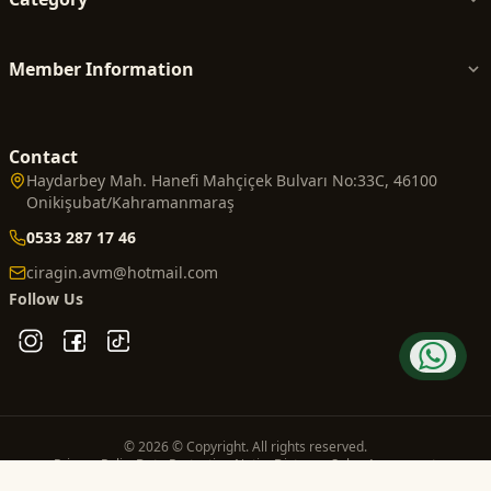
Member Information
Contact
Haydarbey Mah. Hanefi Mahçiçek Bulvarı No:33C, 46100
Onikişubat/Kahramanmaraş
0533 287 17 46
ciragin.avm@hotmail.com
Follow Us
© 2026 © Copyright. All rights reserved.
Privacy Policy
Data Protection Notice
Distance Sales Agreement