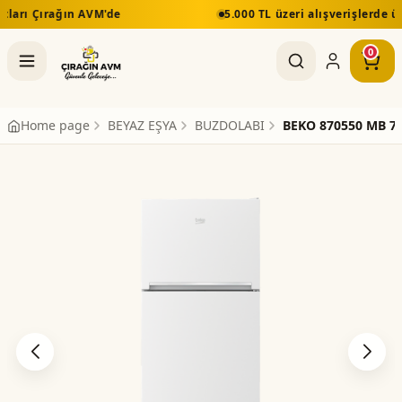
M'de
5.000 TL üzeri alışverişlerde ücretsiz kargo ve 
0
Home page
BEYAZ EŞYA
BUZDOLABI
BEKO 870550 MB 7