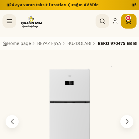
ırsatları Çırağın AVM'de
5.000 TL üzeri alışverişlerd
0
Home page
BEYAZ EŞYA
BUZDOLABI
BEKO 970475 EB B