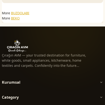
More
BUZDOLABI
More
BEKO
Çırağın AVM — your trusted destination for furniture,
white goods, small appliances, kitchenware, home
textiles and carpets. Confidently into the future...
Kurumsal
Category