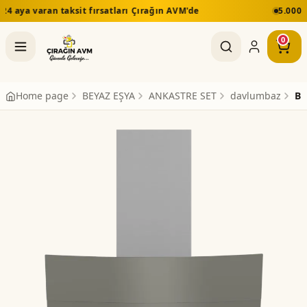
tları Çırağın AVM'de
5.000 TL üzeri alışverişlerde üc
0
Home page
BEYAZ EŞYA
ANKASTRE SET
davlumbaz
BE