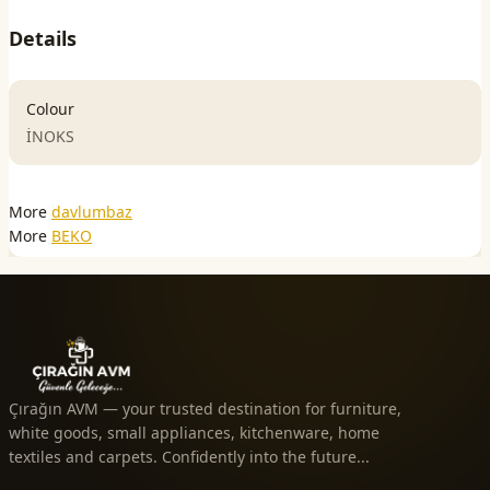
Details
Colour
İNOKS
More
davlumbaz
More
BEKO
Çırağın AVM — your trusted destination for furniture,
white goods, small appliances, kitchenware, home
textiles and carpets. Confidently into the future...