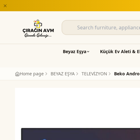
it fırsatları Çırağın AVM'de
Beyaz Eşya
Küçük Ev Aleti & E
Home page
BEYAZ EŞYA
TELEVİZYON
Beko Androi