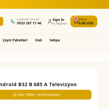
5.000 TL üzeri alışverişlerde ücret
0
Customer Service
Sign In
Basket
0533 287 17 46
0.00
USD
or Register
Çeyi̇z Paketleri̇
Halı
Sehpa
ndroid B32 B 685 A Televizyon
Get Offer / Information