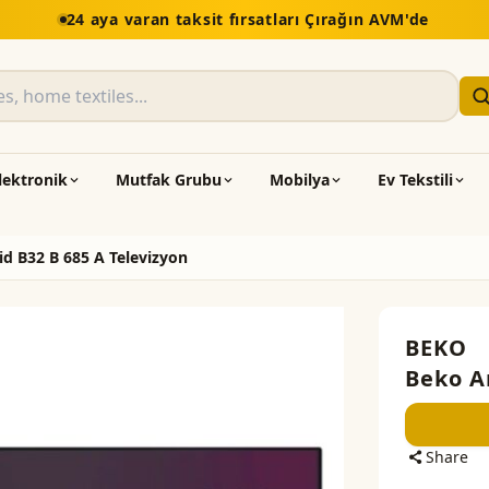
lektronik
Mutfak Grubu
Mobilya
Ev Tekstili
d B32 B 685 A Televizyon
BEKO
Beko A
Share