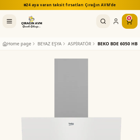
24 aya varan taksit fırsatları Çırağın AVM'de
0
Home page
BEYAZ EŞYA
ASPİRATÖR
BEKO BDE 6050 HB