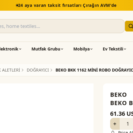
24 aya varan taksit fırsatları Çırağın AVM'de
lektronik
Mutfak Grubu
Mobilya
Ev Tekstili
 ALETLERİ
DOĞRAYICI
BEKO BKK 1162 MİNİ ROBO DOĞRAYIC
BEKO
BEKO B
61.36
U
Price Al