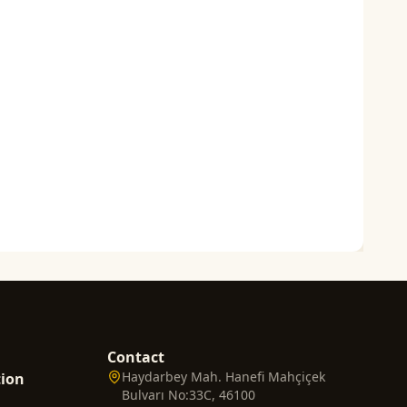
Contact
Haydarbey Mah. Hanefi Mahçiçek
tion
Bulvarı No:33C, 46100