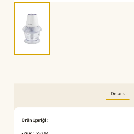
Details
Ürün İçeriği ;
• Güç :
550 W