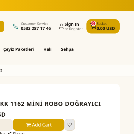
0
Customer Service
Sign In
Basket
0533 287 17 46
0.00
USD
or Register
Çeyi̇z Paketleri̇
Halı
Sehpa
I
KK 1162 MİNİ ROBO DOĞRAYICI
SD
Add Cart
lert
Share