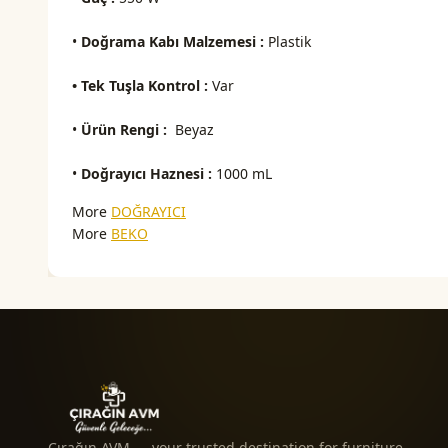
•
Doğrama Kabı Malzemesi :
Plastik
• Tek Tuşla Kontrol :
Var
•
Ürün Rengi :
Beyaz
•
Doğrayıcı Haznesi :
1000 mL
More
DOĞRAYICI
More
BEKO
Çırağın AVM — your trusted destination for furniture,