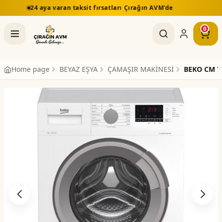
 taksit fırsatları Çırağın AVM'de
5.000 TL üzeri alış
0
Home page
BEYAZ EŞYA
ÇAMAŞIR MAKİNESİ
BEKO CM 7