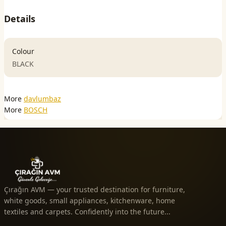
Details
Colour
BLACK
More
davlumbaz
More
BOSCH
Çırağın AVM — your trusted destination for furniture,
white goods, small appliances, kitchenware, home
textiles and carpets. Confidently into the future...