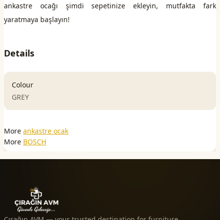
ankastre ocağı şimdi sepetinize ekleyin, mutfakta fark
yaratmaya başlayın!
Details
Colour
GREY
More
ankastre ocak
More
BOSCH
Çırağın AVM — your trusted destination for furniture,