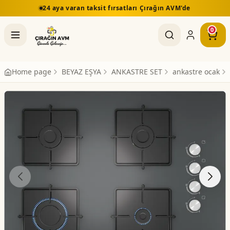
24 aya varan taksit fırsatları Çırağın AVM'de
0
Home page
BEYAZ EŞYA
ANKASTRE SET
ankastre ocak