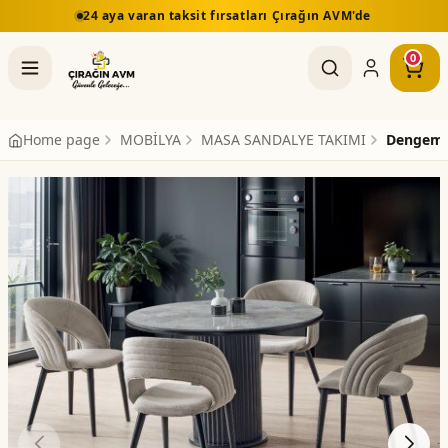
24 aya varan taksit fırsatları Çırağın AVM'de
0
Home page
MOBİLYA
MASA SANDALYE TAKIMI
Dengema