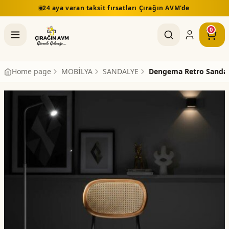
24 aya varan taksit fırsatları Çırağın AVM'de
0
Home page
MOBİLYA
SANDALYE
Dengema Retro Sanda