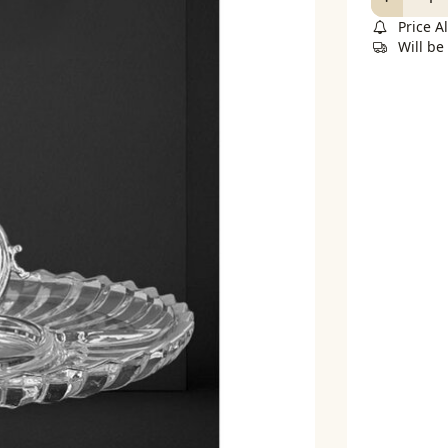
Price Al
Will b