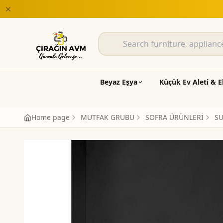
 varan taksit fırsatları Çırağın AVM'de
Beyaz Eşya
Küçük Ev Aleti & E
Home page
MUTFAK GRUBU
SOFRA ÜRÜNLERİ
S