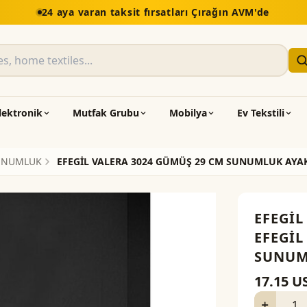
lektronik
Mutfak Grubu
Mobilya
Ev Tekstili
UNUMLUK
EFEGİL VALERA 3024 GÜMÜŞ 29 CM SUNUMLUK AYA
EFEGİL
EFEGİL
SUNUM
17.15
U