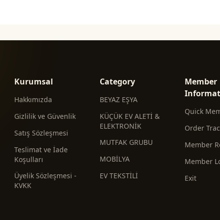
Kurumsal
Category
Member
Informa
Hakkımızda
BEYAZ EŞYA
Quick Me
Gizlilik ve Güvenlik
KÜÇÜK EV ALETİ &
ELEKTRONİK
Order Tra
Satış Sözleşmesi
MUTFAK GRUBU
Member Re
Teslimat ve İade
MOBİLYA
Koşulları
Member L
Üyelik Sözleşmesi -
EV TEKSTİLİ
Exit
KVKK