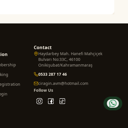
Contact
Haydarbey Mah. Hanefi Mahçiçek
tion
Bulvarı No:33C, 46100
mbership
Onikişubat/Kahramanmaraş
0533 287 17 46
cking
ciragin.avm@hotmail.com
gistration
Follow Us
ogin