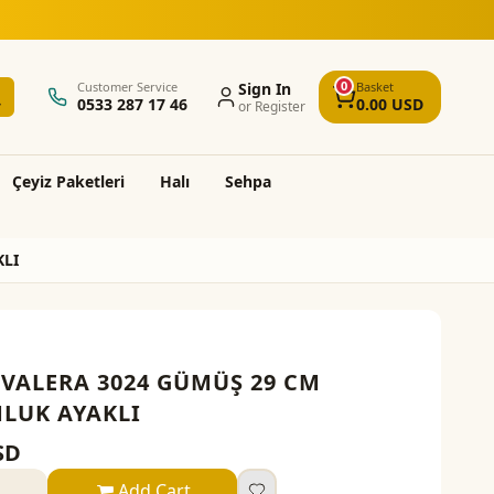
5.000 TL üzeri alışveri
0
Customer Service
Sign In
Basket
0533 287 17 46
0.00
USD
or Register
Çeyi̇z Paketleri̇
Halı
Sehpa
KLI
 VALERA 3024 GÜMÜŞ 29 CM
LUK AYAKLI
SD
Add Cart