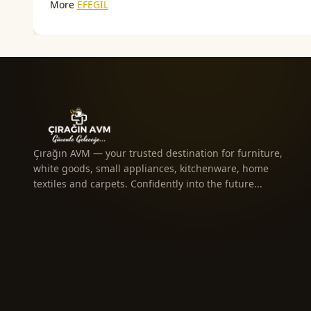
More
EFEGİL
Çırağın AVM — your trusted destination for furniture,
white goods, small appliances, kitchenware, home
textiles and carpets. Confidently into the future...