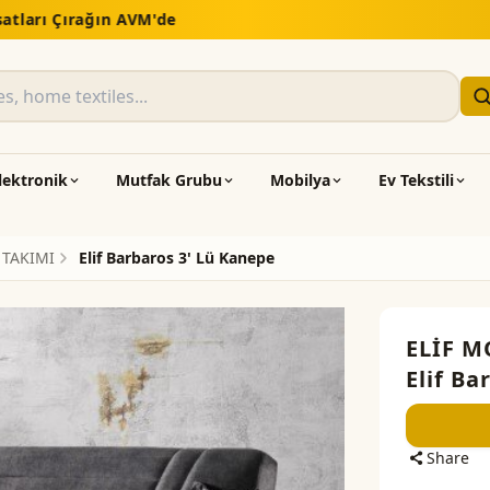
5.000 TL üzeri alışverişlerde ücretsiz kargo
lektronik
Mutfak Grubu
Mobilya
Ev Tekstili
 TAKIMI
Elif Barbaros 3' Lü Kanepe
ELİF M
Elif Ba
Share