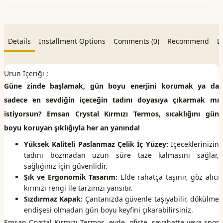
Details
Installment Options
Comments (0)
Recommend
D
Ürün İçeriği ;
Güne zinde başlamak, gün boyu enerjini korumak ya da
sadece en sevdiğin içeceğin tadını doyasıya çıkarmak mı
istiyorsun? Emsan Crystal Kırmızı Termos, sıcaklığını gün
boyu koruyan şıklığıyla her an yanında!
Yüksek Kaliteli Paslanmaz Çelik İç Yüzey:
İçeceklerinizin
tadını bozmadan uzun süre taze kalmasını sağlar,
sağlığınız için güvenlidir.
Şık ve Ergonomik Tasarım:
Elde rahatça taşınır, göz alıcı
kırmızı rengi ile tarzınızı yansıtır.
Sızdırmaz Kapak:
Çantanızda güvenle taşıyabilir, dökülme
endişesi olmadan gün boyu keyfini çıkarabilirsiniz.
Emsan Crystal Kırmızı Termos, evde, ofiste, seyahatte veya spor