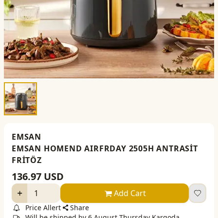
EMSAN
EMSAN HOMEND AIRFRDAY 2505H ANTRASİT
FRİTÖZ
136.97
USD
Add Cart
Price Allert
Share
Will be shipped by 6 August Thursday Kargoda