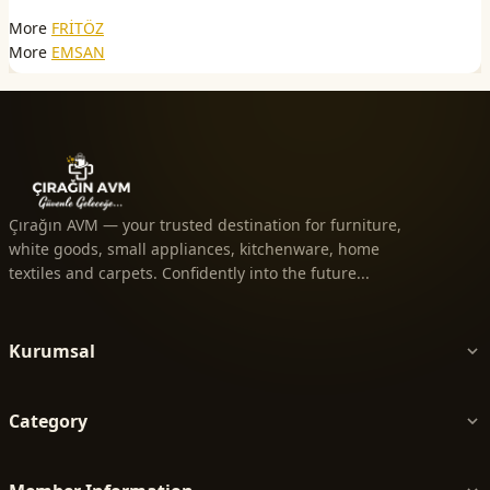
More
FRİTÖZ
More
EMSAN
Çırağın AVM — your trusted destination for furniture,
white goods, small appliances, kitchenware, home
textiles and carpets. Confidently into the future...
Kurumsal
Category