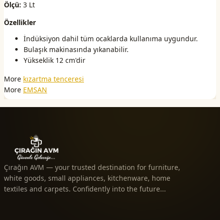
Ölçü:
3 Lt
Özellikler
İndüksiyon dahil tüm ocaklarda kullanıma uygundur.
Bulaşık makinasında yıkanabilir.
Yükseklik 12 cm'dir
More
kızartma tenceresi
More
EMSAN
Çırağın AVM — your trusted destination for furniture,
white goods, small appliances, kitchenware, home
textiles and carpets. Confidently into the future...