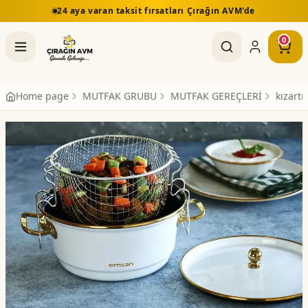
24 aya varan taksit fırsatları Çırağın AVM'de
0
Home page
MUTFAK GRUBU
MUTFAK GEREÇLERİ
kızart