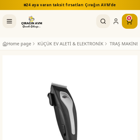
 fırsatları Çırağın AVM'de
5.000 TL üzeri alışverişle
0
Home page
KÜÇÜK EV ALETİ & ELEKTRONİK
TRAŞ MAKİNE