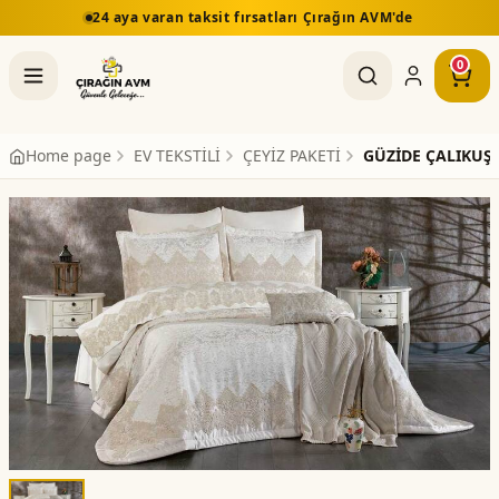
24 aya varan taksit fırsatları Çırağın AVM'de
0
Home page
EV TEKSTİLİ
ÇEYİZ PAKETİ
GÜZİDE ÇALIKUŞU