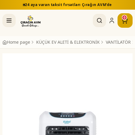
24 aya varan taksit fırsatları Çırağın AVM'de
0
Home page
KÜÇÜK EV ALETİ & ELEKTRONİK
VANTİLATÖR