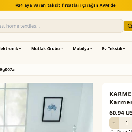
5.000 TL üzeri alışv
lektronik
Mutfak Grubu
Mobilya
Ev Tekstili
 Eg007a
KARME
Karmen
60.94
U
Price Al