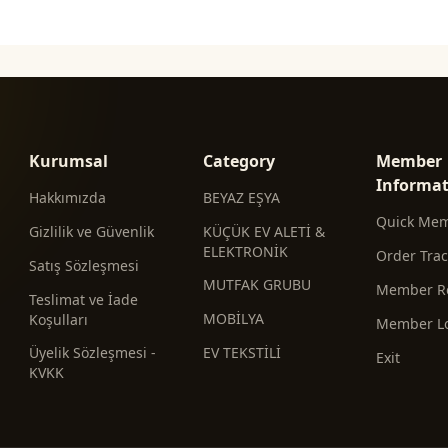
Kurumsal
Category
Member
Informa
Hakkımızda
BEYAZ EŞYA
Quick Me
Gizlilik ve Güvenlik
KÜÇÜK EV ALETİ &
ELEKTRONİK
Order Tra
Satış Sözleşmesi
MUTFAK GRUBU
Member Re
Teslimat ve İade
MOBİLYA
Koşulları
Member L
Üyelik Sözleşmesi -
EV TEKSTİLİ
Exit
KVKK