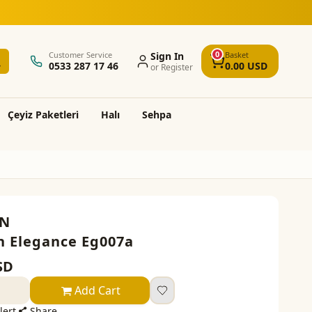
erişlerde ücretsiz kargo ve montaj
0
Customer Service
Sign In
Basket
0533 287 17 46
0.00
USD
or Register
Çeyi̇z Paketleri̇
Halı
Sehpa
N
 Elegance Eg007a
SD
Add Cart
lert
Share