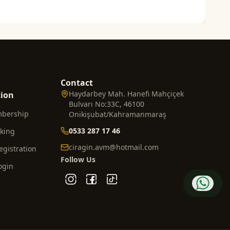
Contact
Haydarbey Mah. Hanefi Mahçiçek
tion
Bulvarı No:33C, 46100
mbership
Onikişubat/Kahramanmaraş
0533 287 17 46
cking
ciragin.avm@hotmail.com
gistration
Follow Us
ogin