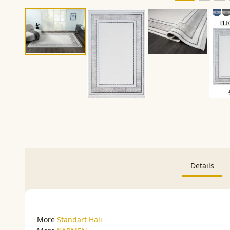
Details
More
Standart Halı