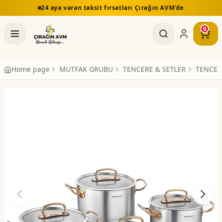
24 aya varan taksit fırsatları Çırağın AVM'de
0
Home page
MUTFAK GRUBU
TENCERE & SETLER
TENCER