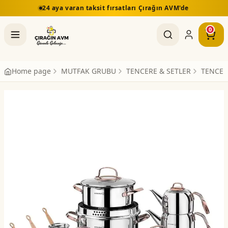
24 aya varan taksit fırsatları Çırağın AVM'de
0
Home page
MUTFAK GRUBU
TENCERE & SETLER
TENCER