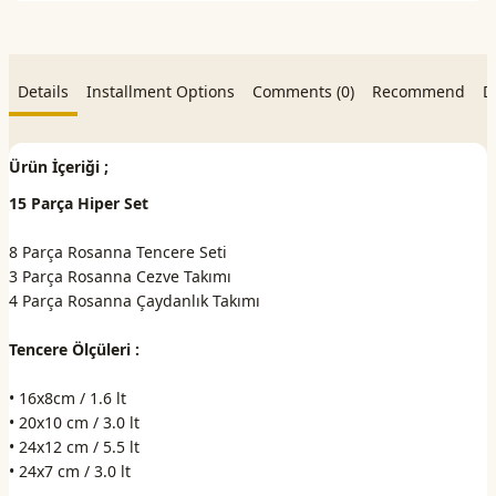
Details
Installment Options
Comments (0)
Recommend
D
Ürün İçeriği ;
15 Parça Hiper Set
8 Parça Rosanna Tencere Seti
3 Parça Rosanna Cezve Takımı
4 Parça Rosanna Çaydanlık Takımı
Tencere Ölçüleri :
• 16x8cm / 1.6 lt
• 20x10 cm / 3.0 lt
• 24x12 cm / 5.5 lt
• 24x7 cm / 3.0 lt