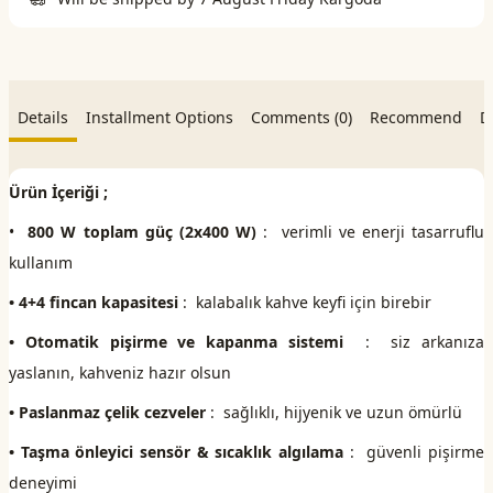
Details
Installment Options
Comments (0)
Recommend
D
Ürün İçeriği ;
•
800 W toplam güç (2x400 W)
: verimli ve enerji tasarruflu
kullanım
• 4+4 fincan kapasitesi
: kalabalık kahve keyfi için birebir
• Otomatik pişirme ve kapanma sistemi
: siz arkanıza
yaslanın, kahveniz hazır olsun
• Paslanmaz çelik cezveler
: sağlıklı, hijyenik ve uzun ömürlü
• Taşma önleyici sensör & sıcaklık algılama
: güvenli pişirme
deneyimi