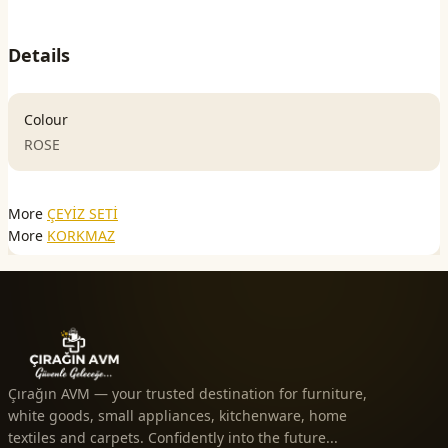
Details
Colour
ROSE
More
ÇEYİZ SETİ
More
KORKMAZ
Çırağın AVM — your trusted destination for furniture,
white goods, small appliances, kitchenware, home
textiles and carpets. Confidently into the future...