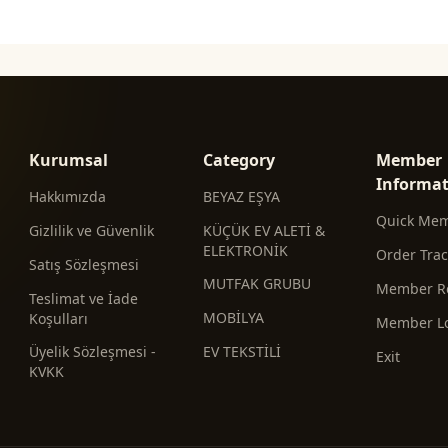
Kurumsal
Category
Member
Informa
Hakkımızda
BEYAZ EŞYA
Quick Me
Gizlilik ve Güvenlik
KÜÇÜK EV ALETİ &
ELEKTRONİK
Order Tra
Satış Sözleşmesi
MUTFAK GRUBU
Member Re
Teslimat ve İade
MOBİLYA
Koşulları
Member L
Üyelik Sözleşmesi -
EV TEKSTİLİ
Exit
KVKK