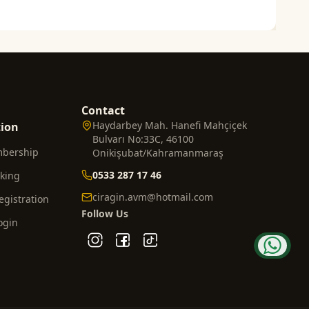
Contact
Haydarbey Mah. Hanefi Mahçiçek
tion
Bulvarı No:33C, 46100
mbership
Onikişubat/Kahramanmaraş
0533 287 17 46
cking
ciragin.avm@hotmail.com
gistration
Follow Us
ogin