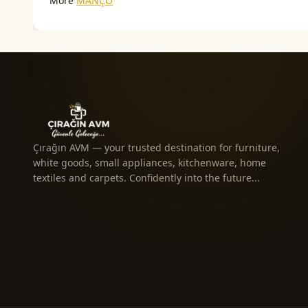
More
MANÇO
Çırağın AVM — your trusted destination for furniture,
white goods, small appliances, kitchenware, home
textiles and carpets. Confidently into the future...