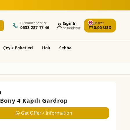
0
Customer Service
Sign In
Basket
0533 287 17 46
0.00
USD
or Register
Çeyi̇z Paketleri̇
Halı
Sehpa
O
Bony 4 Kapılı Gardrop
Get Offer / Information