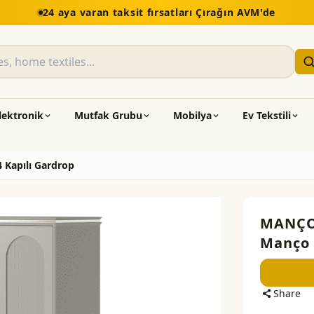
24 aya varan taksit fırsatları Çırağın AVM'de
lektronik
Mutfak Grubu
Mobilya
Ev Tekstili
 Kapılı Gardrop
MANÇ
Manço 
Share