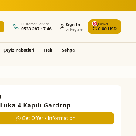
0
Customer Service
Sign In
Basket
0533 287 17 46
0.00
USD
or Register
Çeyi̇z Paketleri̇
Halı
Sehpa
O
Luka 4 Kapılı Gardrop
Get Offer / Information