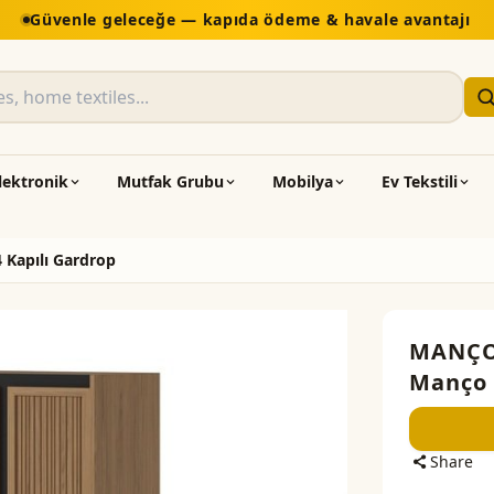
Güvenle geleceğe — kapıda ödeme & havale avantajı
lektronik
Mutfak Grubu
Mobilya
Ev Tekstili
 Kapılı Gardrop
MANÇ
Manço 
Share