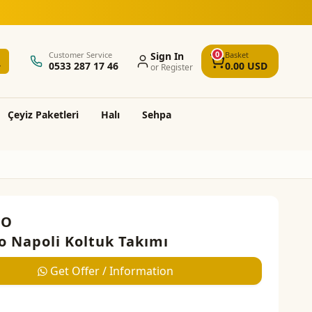
 alışverişlerde ücretsiz kargo ve montaj
0
Customer Service
Sign In
Basket
0533 287 17 46
0.00
USD
or Register
Çeyi̇z Paketleri̇
Halı
Sehpa
MO
 Napoli Koltuk Takımı
Get Offer / Information