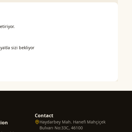
etiriyor.
a’da sizi bekliyor
Contact
Haydarbey Mah. Hanefi Mahçiçek
tion
Bulvarı No:33C, 46100