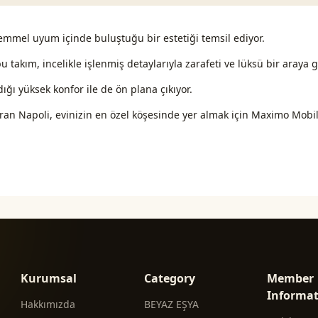
emmel uyum içinde buluştuğu bir estetiği temsil ediyor.
 takım, incelikle işlenmiş detaylarıyla zarafeti ve lüksü bir araya g
ğı yüksek konfor ile de ön plana çıkıyor.
n Napoli, evinizin en özel köşesinde yer almak için Maximo Mobily
Kurumsal
Category
Member
Informa
Hakkımızda
BEYAZ EŞYA