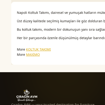
Napoli Koltuk Takımı, dairesel ve yumuşak hatların mük
Üst düzey kalitede seçilmiş kumaşları ile göz dolduran bu
Bu koltuk takımı, modern bir dokunuşun yanı sıra sağladı
Her bir parçasında özenle düşünülmüş detaylar barındıra
More
KOLTUK TAKIMI
More
MAXİMO
Çırağın AVM — your trusted destination for furniture,