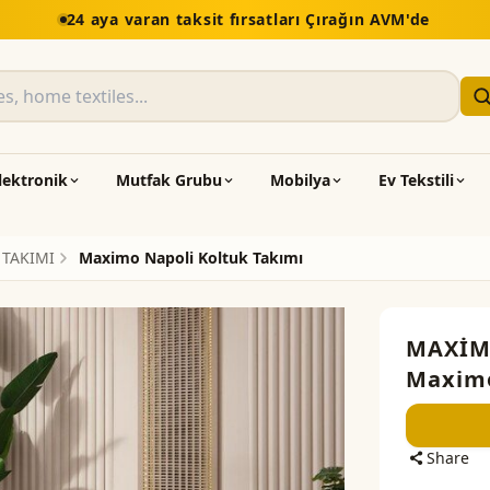
5.000 TL üzeri
lektronik
Mutfak Grubu
Mobilya
Ev Tekstili
 TAKIMI
Maximo Napoli Koltuk Takımı
MAXİ
Maximo
Share