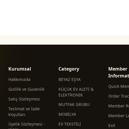
Kurumsal
Category
Member
Informa
Hakkımızda
BEYAZ EŞYA
Quick Me
Gizlilik ve Güvenlik
KÜÇÜK EV ALETİ &
ELEKTRONİK
Order Tra
Satış Sözleşmesi
MUTFAK GRUBU
Member Re
Teslimat ve İade
MOBİLYA
Koşulları
Member L
Üyelik Sözleşmesi -
EV TEKSTİLİ
Exit