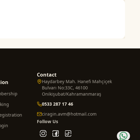
Contact
Haydarbey Mah. Hanefi Mahçiçek
tion
Bulvarı No:33C, 46100
mbership
Onikişubat/Kahramanmaraş
0533 287 17 46
cking
ciragin.avm@hotmail.com
gistration
Follow Us
ogin