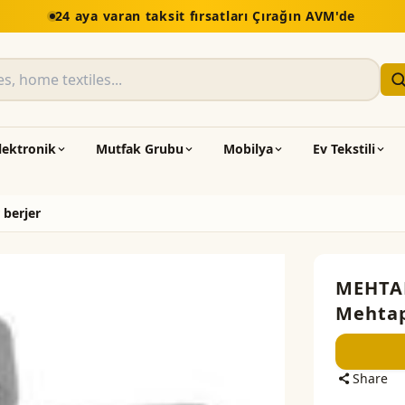
24 aya varan taksit fırsatları Çırağın AVM'de
lektronik
Mutfak Grubu
Mobilya
Ev Tekstili
berjer
MEHTA
Mehtap
Share