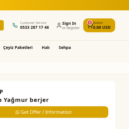
0
Customer Service
Sign In
Basket
0533 287 17 46
0.00
USD
or Register
Çeyi̇z Paketleri̇
Halı
Sehpa
P
 Yağmur berjer
Get Offer / Information