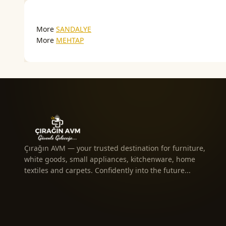
More
SANDALYE
More
MEHTAP
Çırağın AVM — your trusted destination for furniture,
white goods, small appliances, kitchenware, home
textiles and carpets. Confidently into the future...