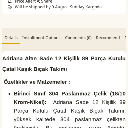
Price Allert
Share
Will be shipped by 9 August Sunday Kargoda
Details
Installment Options
Comments (0)
Recommend
D
Adriana Altın Sade 12 Kişilik 89 Parça Kutulu
Çatal Kaşık Bıçak Takımı
Özellikler ve Malzemeler :
Birinci Sınıf 304 Paslanmaz Çelik (18/10
Krom-Nikel):
Adriana Sade 12 Kişilik 89
Parça Kutulu Çatal Kaşık Bıçak Takımı,
yüksek kalitede 304 paslanmaz çelikten
üretilmiştir. Bu malzeme, uzun ömürlü,