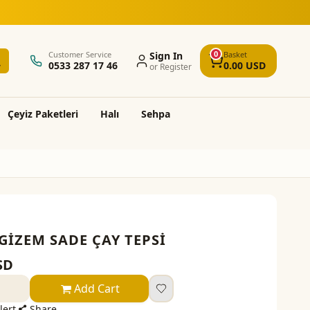
0
Customer Service
Sign In
Basket
0533 287 17 46
0.00
USD
or Register
Çeyi̇z Paketleri̇
Halı
Sehpa
GİZEM SADE ÇAY TEPSİ
SD
Add Cart
lert
Share