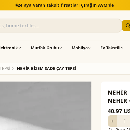
24 aya varan taksit fırsatları Çırağın AVM'de
lektronik
Mutfak Grubu
Mobilya
Ev Tekstili
TEPSİ
NEHİR GİZEM SADE ÇAY TEPSİ
NEHİR
NEHİR 
40.97
U
Price Al