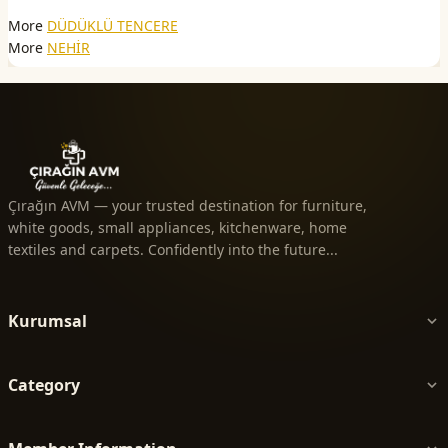
More
DÜDÜKLÜ TENCERE
More
NEHİR
Çırağın AVM — your trusted destination for furniture,
white goods, small appliances, kitchenware, home
textiles and carpets. Confidently into the future...
Kurumsal
Category