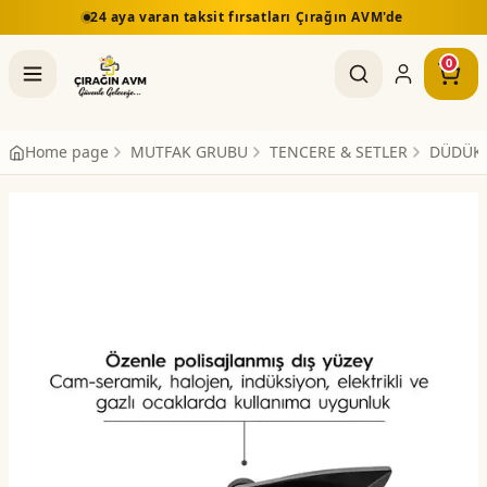
24 aya varan taksit fırsatları Çırağın AVM'de
0
Home page
MUTFAK GRUBU
TENCERE & SETLER
DÜDÜKL