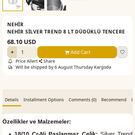
NEHİR
NEHİR SİLVER TREND 8 LT DÜDÜKLÜ TENCERE
68.10
USD
Add Cart
Price Allert
Share
Will be shipped by 6 August Thursday Kargoda
Details
Installment Options
Comments (0)
Recommend
D
Özellikler ve Malzemeler:
18/10 Cr-Ni Paslanmaz Çelik:
Silver Trend