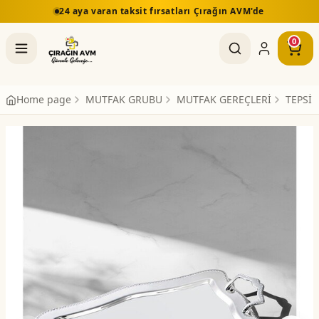
24 aya varan taksit fırsatları Çırağın AVM'de
0
Home page
MUTFAK GRUBU
MUTFAK GEREÇLERİ
TEPSİ