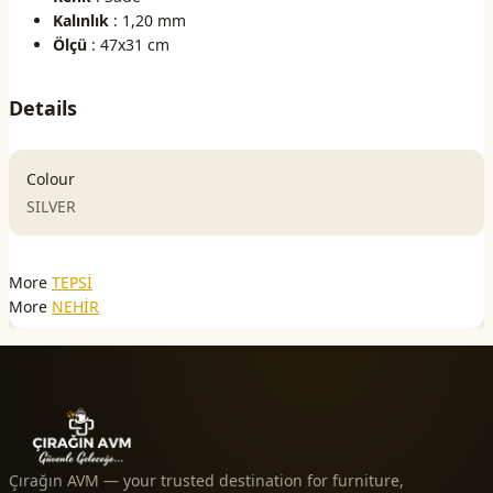
Kalınlık
: 1,20 mm
Ölçü
: 47x31 cm
Details
Colour
SILVER
More
TEPSİ
More
NEHİR
Çırağın AVM — your trusted destination for furniture,