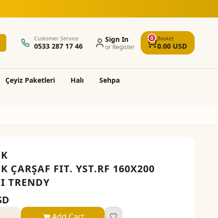
0
Customer Service
Sign In
Basket
0533 287 17 46
0.00
USD
or Register
Çeyi̇z Paketleri̇
Halı
Sehpa
EK
K ÇARŞAF FIT. YST.RF 160X200
I TRENDY
SD
Add Cart