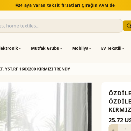
it fırsatları Çırağın AVM'de
lektronik
Mutfak Grubu
Mobilya
Ev Tekstili
T. YST.RF 160X200 KIRMIZI TRENDY
ÖZDİL
ÖZDİLE
KIRMIZ
25.72
U