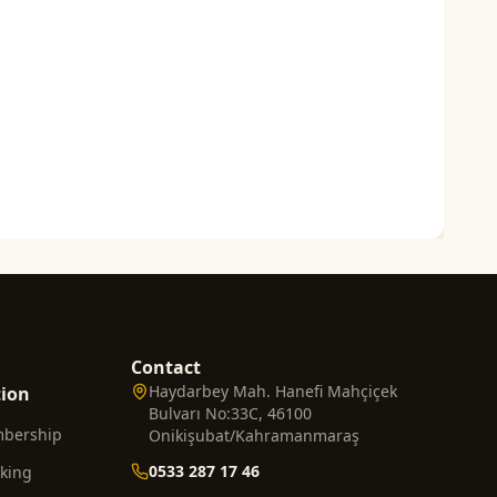
Contact
Haydarbey Mah. Hanefi Mahçiçek
tion
Bulvarı No:33C, 46100
mbership
Onikişubat/Kahramanmaraş
0533 287 17 46
cking