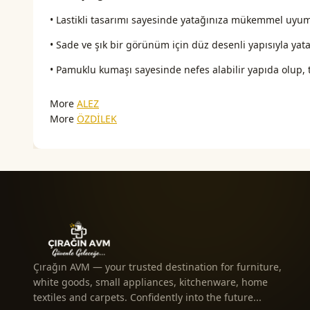
• Lastikli tasarımı sayesinde yatağınıza mükemmel uyum
• Sade ve şık bir görünüm için düz desenli yapısıyla y
• Pamuklu kumaşı sayesinde nefes alabilir yapıda olup,
More
ALEZ
More
ÖZDİLEK
Çırağın AVM — your trusted destination for furniture,
white goods, small appliances, kitchenware, home
textiles and carpets. Confidently into the future...