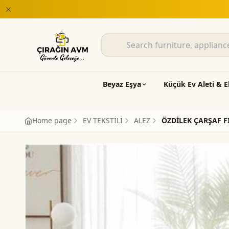
24 aya varan taks
Beyaz Eşya
Küçük Ev Aleti & E
Home page
EV TEKSTİLİ
ALEZ
ÖZDİLEK ÇARŞAF FI