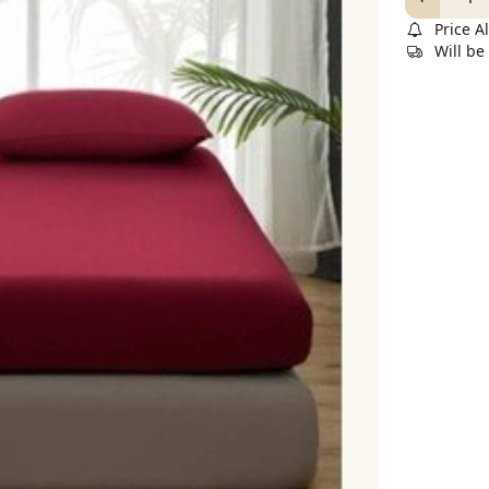
Price Al
Will b