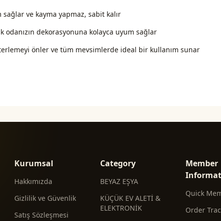
 sağlar ve kayma yapmaz, sabit kalır
atak odanızın dekorasyonuna kolayca uyum sağlar
 terlemeyi önler ve tüm mevsimlerde ideal bir kullanım sunar
Kurumsal
Category
Member
Informa
Hakkımızda
BEYAZ EŞYA
Quick Me
Gizlilik ve Güvenlik
KÜÇÜK EV ALETİ &
ELEKTRONİK
Order Tra
Satış Sözleşmesi