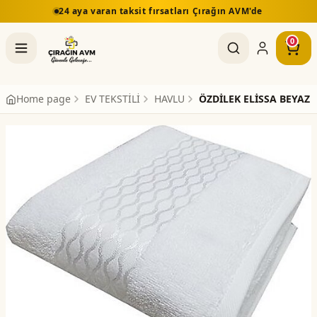
24 aya varan taksit fırsatları Çırağın AVM'de
0
Home page
EV TEKSTİLİ
HAVLU
ÖZDİLEK ELİSSA BEYAZ 