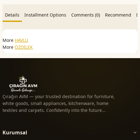
Details
Installment Options
Comments (0)
Recommend
D
More
HAVLU
More
ÖZDİLEK
Çırağın AVM — your trusted destination for furniture,
white goods, small appliances, kitchenware, home
textiles and carpets. Confidently into the future...
Kurumsal