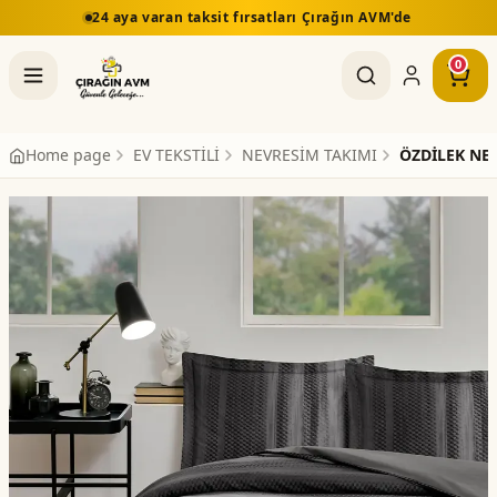
24 aya varan taksit fırsatları Çırağın AVM'de
0
Home page
EV TEKSTİLİ
NEVRESİM TAKIMI
ÖZDİLEK NEV