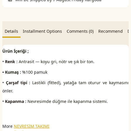
Details
Installment Options
Comments (0)
Recommend
D
Ürün İçeriği ;
•
Renk :
Antrasit — koyu gri, nötr ve şık bir ton.
• Kumaş :
%100 pamuk
•
Çarşaf tipi :
Lastikli (fitted), yatağa tam oturur ve kaymasını
önler.
•
Kapanma :
Nevresimde düğme ile kapanma sistemi.
More
NEVRESİM TAKIMI