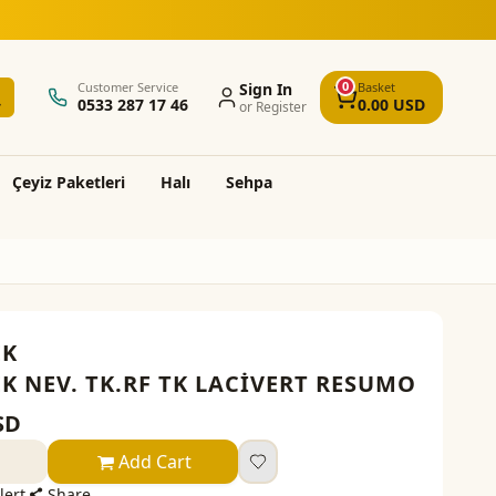
erişlerde ücretsiz kargo ve montaj
0
Customer Service
Sign In
Basket
0533 287 17 46
0.00
USD
or Register
Çeyi̇z Paketleri̇
Halı
Sehpa
EK
K NEV. TK.RF TK LACİVERT RESUMO
SD
Add Cart
lert
Share