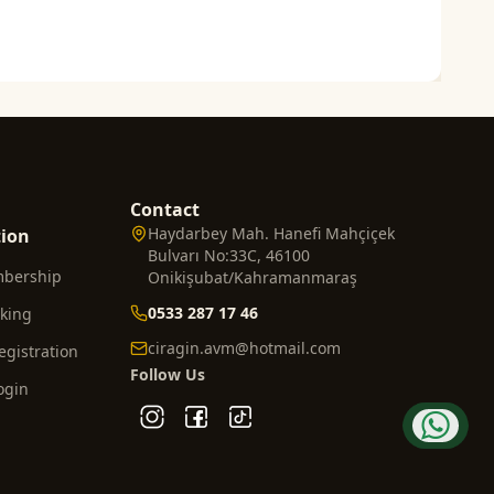
Contact
Haydarbey Mah. Hanefi Mahçiçek
tion
Bulvarı No:33C, 46100
mbership
Onikişubat/Kahramanmaraş
0533 287 17 46
cking
ciragin.avm@hotmail.com
gistration
Follow Us
ogin