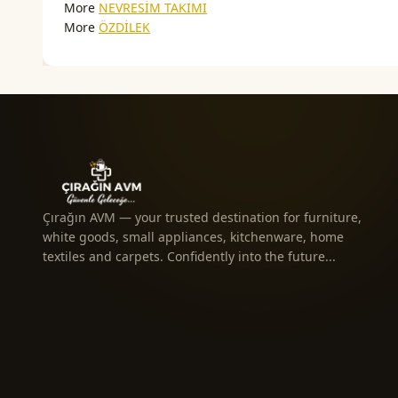
More
NEVRESİM TAKIMI
More
ÖZDİLEK
Çırağın AVM — your trusted destination for furniture,
white goods, small appliances, kitchenware, home
textiles and carpets. Confidently into the future...