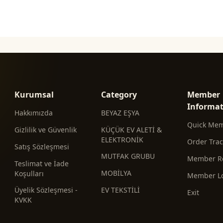
Kurumsal
Category
Member
Informa
Hakkımızda
BEYAZ EŞYA
Quick Me
Gizlilik ve Güvenlik
KÜÇÜK EV ALETİ &
ELEKTRONİK
Order Tra
Satış Sözleşmesi
MUTFAK GRUBU
Member Re
Teslimat ve İade
MOBİLYA
Koşulları
Member L
Üyelik Sözleşmesi -
EV TEKSTİLİ
Exit
KVKK