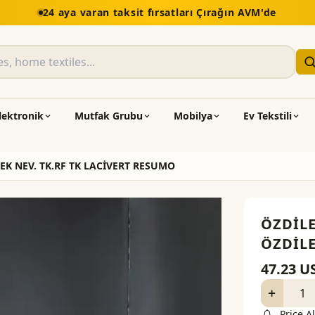
5.000 TL üzeri alışv
lektronik
Mutfak Grubu
Mobilya
Ev Tekstili
EK NEV. TK.RF TK LACİVERT RESUMO
ÖZDİL
ÖZDİLE
47.23
U
Price Al