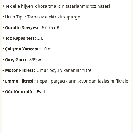
• Tek elle hijyenik boşaltma için tasarlanmış toz hazesi
• Ürün Tipi : Torbasız elektrikli süpürge
•
Gürültü Seviyesi :
67-75 dB
•
Toz Kapasitesi :
2 L
•
Çalışma Yarıçapı :
10 m
•
Giriş Gücü :
899 w
• Motor Filtresi :
Ömür boyu yıkanabilir filtre
•
Emme Filtresi :
Hepa ; parçacıkların %99ndan fazlasını filtreler
• Güç Kontrolü :
Evet