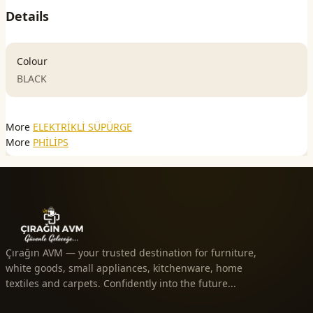
Details
Colour
BLACK
More
ELEKTRİKLİ SÜPÜRGE
More
PHİLİPS
Çırağın AVM — your trusted destination for furniture,
white goods, small appliances, kitchenware, home
textiles and carpets. Confidently into the future...