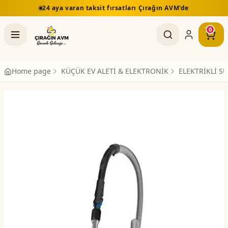
24 aya varan taksit fırsatları Çırağın AVM'de
0
Home page
KÜÇÜK EV ALETİ & ELEKTRONİK
ELEKTRİKLİ S