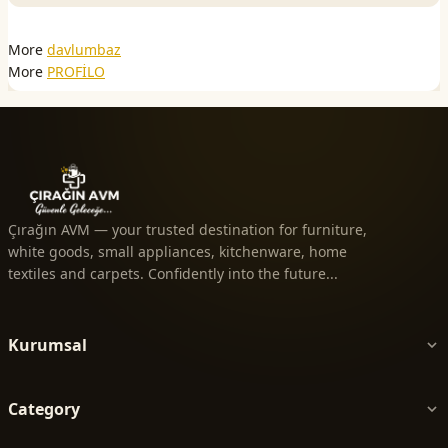
More
davlumbaz
More
PROFİLO
Çırağın AVM — your trusted destination for furniture,
white goods, small appliances, kitchenware, home
textiles and carpets. Confidently into the future...
Kurumsal
Category