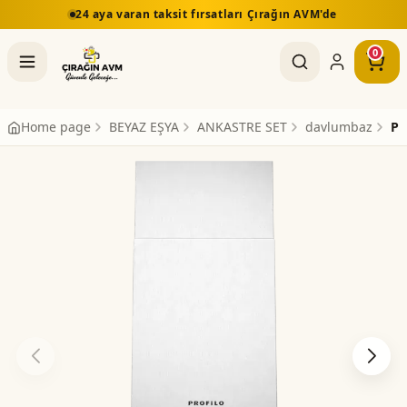
24 aya varan taksit fırsatları Çırağın AVM'de
0
Home page
BEYAZ EŞYA
ANKASTRE SET
davlumbaz
PR